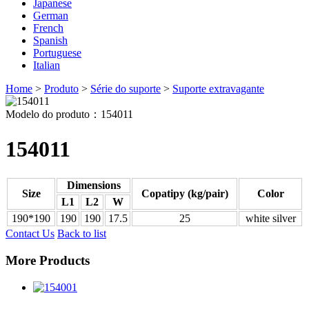
Japanese
German
French
Spanish
Portuguese
Italian
Home
>
Produto
>
Série do suporte
>
Suporte extravagante
Modelo do produto：154011
154011
Dimensions
Size
Copatipy (kg/pair)
Color
L1
L2
W
190*190
190
190
17.5
25
white silver
Contact Us
Back to list
More Products