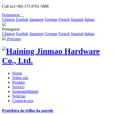
Call us:(+86) 573 8761 5888
Portuguese
Chinese
English
Japanese
German
French
Spanish
Italian
Portuguese
Chinese
English
Japanese
German
French
Spanish
Italian
Procurar
Home
Sobre nós
Produto
Serviço
Sustentabilidade
Notícias
Contacte-nos
Prateleira do trilho da parede