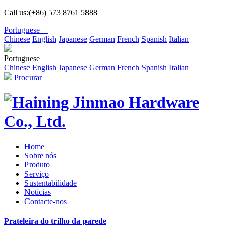
Call us:(+86) 573 8761 5888
Portuguese
Chinese
English
Japanese
German
French
Spanish
Italian
Portuguese
Chinese
English
Japanese
German
French
Spanish
Italian
Procurar
Home
Sobre nós
Produto
Serviço
Sustentabilidade
Notícias
Contacte-nos
Prateleira do trilho da parede