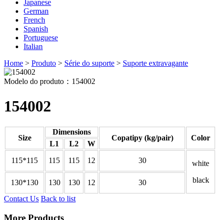
Japanese
German
French
Spanish
Portuguese
Italian
Home
>
Produto
>
Série do suporte
>
Suporte extravagante
Modelo do produto：154002
154002
Dimensions
Size
Copatipy (kg/pair)
Color
L1
L2
W
115*115
115
115
12
30
white
black
130*130
130
130
12
30
Contact Us
Back to list
More Products